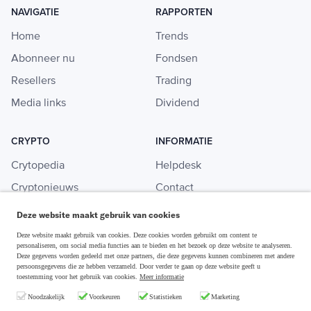
NAVIGATIE
RAPPORTEN
Home
Trends
Abonneer nu
Fondsen
Resellers
Trading
Media links
Dividend
CRYPTO
INFORMATIE
Crytopedia
Helpdesk
Cryptonieuws
Contact
Crypto koopgids
Adverteren
Deze website maakt gebruik van cookies
Investeren in crypto
Deze website maakt gebruik van cookies. Deze cookies worden gebruikt om content te
personaliseren, om social media functies aan te bieden en het bezoek op deze website te analyseren.
Deze gegevens worden gedeeld met onze partners, die deze gegevens kunnen combineren met andere
persoonsgegevens die ze hebben verzameld. Door verder te gaan op deze website geeft u
toestemming voor het gebruik van cookies.
Meer informatie
Disclaimer & Privacy
Noodzakelijk
Voorkeuren
Statistieken
Marketing
Algemene Voorwaarden