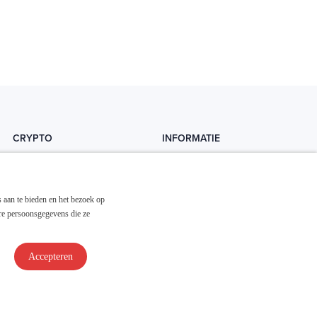
CRYPTO
INFORMATIE
Crytopedia
Helpdesk
Cryptonieuws
Contact
 aan te bieden en het bezoek op
Crypto koopgids
Adverteren
re persoonsgegevens die ze
Investeren in crypto
Accepteren
Disclaimer & Privacy
Algemene Voorwaarden