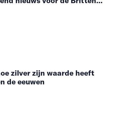
end nieuws voor de Britten…
oe zilver zijn waarde heeft
n de eeuwen