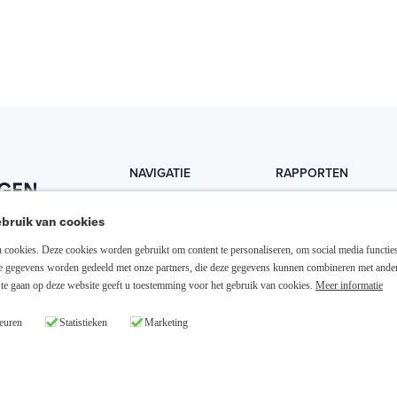
NAVIGATIE
RAPPORTEN
Home
Trends
bruik van cookies
Abonneer nu
Fondsen
cookies. Deze cookies worden gebruikt om content te personaliseren, om social media functies
Resellers
Trading
ze gegevens worden gedeeld met onze partners, die deze gegevens kunnen combineren met ande
te gaan op deze website geeft u toestemming voor het gebruik van cookies.
Meer informatie
Media links
Dividend
euren
Statistieken
Marketing
26 Slim Beleggen