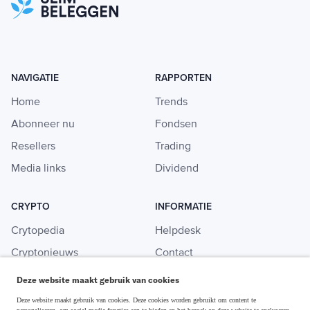
NAVIGATIE
RAPPORTEN
Home
Trends
Abonneer nu
Fondsen
Resellers
Trading
Media links
Dividend
CRYPTO
INFORMATIE
Crytopedia
Helpdesk
Cryptonieuws
Contact
Crypto koopgids
Adverteren
Deze website maakt gebruik van cookies
Investeren in crypto
Deze website maakt gebruik van cookies. Deze cookies worden gebruikt om content te