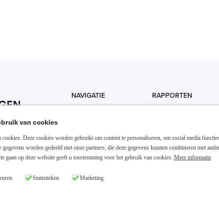
NAVIGATIE
RAPPORTEN
Home
Trends
bruik van cookies
Abonneer nu
Fondsen
cookies. Deze cookies worden gebruikt om content te personaliseren, om social media functies
Resellers
Trading
ze gegevens worden gedeeld met onze partners, die deze gegevens kunnen combineren met ande
te gaan op deze website geeft u toestemming voor het gebruik van cookies.
Meer informatie
Media links
Dividend
euren
Statistieken
Marketing
26 Slim Beleggen