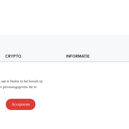
CRYPTO
INFORMATIE
Crytopedia
Helpdesk
Cryptonieuws
Contact
 aan te bieden en het bezoek op
Crypto koopgids
Adverteren
re persoonsgegevens die ze
Investeren in crypto
Accepteren
Disclaimer & Privacy
Algemene Voorwaarden