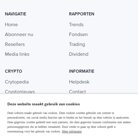
NAVIGATIE
RAPPORTEN
Home
Trends
Abonneer nu
Fondsen
Resellers
Trading
Media links
Dividend
CRYPTO
INFORMATIE
Crytopedia
Helpdesk
Cryptonieuws
Contact
Crypto koopgids
Adverteren
Deze website maakt gebruik van cookies
Investeren in crypto
Deze website maakt gebruik van cookies. Deze cookies worden gebruikt om content te
personaliseren, om social media functies aan te bieden en het bezoek op deze website te analyseren.
Deze gegevens worden gedeeld met onze partners, die deze gegevens kunnen combineren met andere
persoonsgegevens die ze hebben verzameld. Door verder te gaan op deze website geeft u
toestemming voor het gebruik van cookies.
Meer informatie
Disclaimer & Privacy