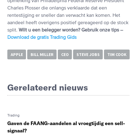
opmerking van Philadelphia Federal Reserve President
Charles Plosser die onlangs verklaarde dat een
rentestijging er sneller dan verwacht kan komen. Het
aandeel heeft overigens positief gereageerd op de stock
split.
Wilt u een belegger worden? Gebruik onze tips –
Download de gratis Trading Gids
APPLE
BILL MILLER
CEO
STEVE JOBS
TIM COOK
Gerelateerd nieuws
Trading
Gaven de FAANG-aandelen al vroegtijdig een sell-
signaal?