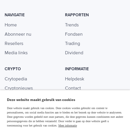
NAVIGATIE
RAPPORTEN
Home
Trends
Abonneer nu
Fondsen
Resellers
Trading
Media links
Dividend
CRYPTO
INFORMATIE
Crytopedia
Helpdesk
Cryptonieuws
Contact
Crypto koopgids
Adverteren
Deze website maakt gebruik van cookies
Investeren in crypto
Deze website maakt gebruik van cookies. Deze cookies worden gebruikt om content te
personaliseren, om social media functies aan te bieden en het bezoek op deze website te analyseren.
Deze gegevens worden gedeeld met onze partners, die deze gegevens kunnen combineren met andere
persoonsgegevens die ze hebben verzameld. Door verder te gaan op deze website geeft u
toestemming voor het gebruik van cookies.
Meer informatie
Disclaimer & Privacy