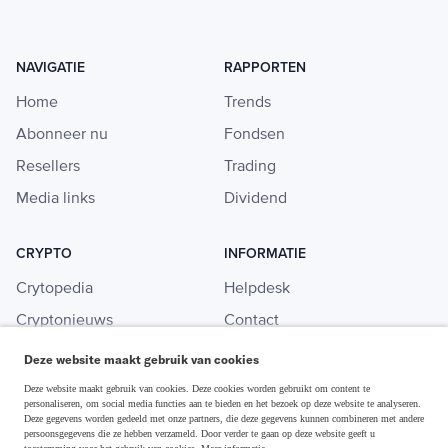
NAVIGATIE
RAPPORTEN
Home
Trends
Abonneer nu
Fondsen
Resellers
Trading
Media links
Dividend
CRYPTO
INFORMATIE
Crytopedia
Helpdesk
Cryptonieuws
Contact
Crypto koopgids
Adverteren
Deze website maakt gebruik van cookies
Investeren in crypto
Deze website maakt gebruik van cookies. Deze cookies worden gebruikt om content te
personaliseren, om social media functies aan te bieden en het bezoek op deze website te analyseren.
Deze gegevens worden gedeeld met onze partners, die deze gegevens kunnen combineren met andere
persoonsgegevens die ze hebben verzameld. Door verder te gaan op deze website geeft u