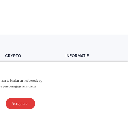
CRYPTO
INFORMATIE
Crytopedia
Helpdesk
Cryptonieuws
Contact
 aan te bieden en het bezoek op
Crypto koopgids
Adverteren
re persoonsgegevens die ze
Investeren in crypto
Accepteren
Disclaimer & Privacy
Algemene Voorwaarden