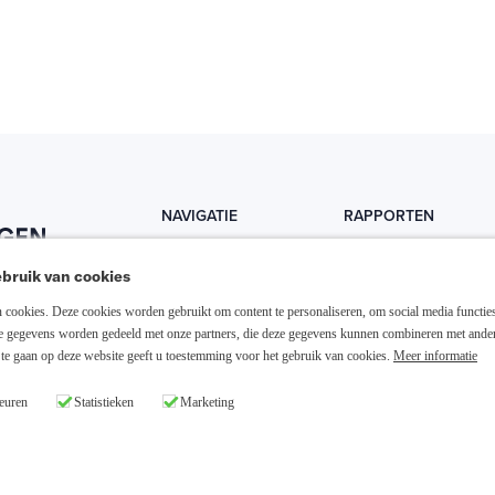
NAVIGATIE
RAPPORTEN
Home
Trends
bruik van cookies
Abonneer nu
Fondsen
cookies. Deze cookies worden gebruikt om content te personaliseren, om social media functies
Resellers
Trading
ze gegevens worden gedeeld met onze partners, die deze gegevens kunnen combineren met ande
te gaan op deze website geeft u toestemming voor het gebruik van cookies.
Meer informatie
Media links
Dividend
euren
Statistieken
Marketing
26 Slim Beleggen