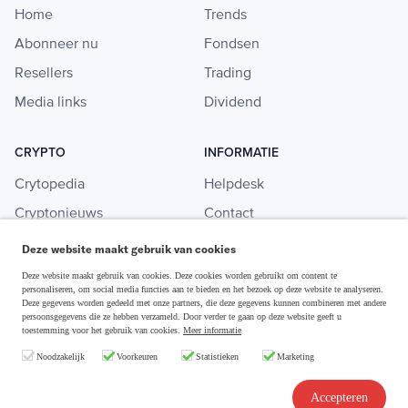
Home
Trends
Abonneer nu
Fondsen
Resellers
Trading
Media links
Dividend
CRYPTO
INFORMATIE
Crytopedia
Helpdesk
Cryptonieuws
Contact
Crypto koopgids
Adverteren
Deze website maakt gebruik van cookies
Investeren in crypto
Deze website maakt gebruik van cookies. Deze cookies worden gebruikt om content te
personaliseren, om social media functies aan te bieden en het bezoek op deze website te analyseren.
Deze gegevens worden gedeeld met onze partners, die deze gegevens kunnen combineren met andere
persoonsgegevens die ze hebben verzameld. Door verder te gaan op deze website geeft u
toestemming voor het gebruik van cookies.
Meer informatie
Disclaimer & Privacy
Noodzakelijk
Voorkeuren
Statistieken
Marketing
Algemene Voorwaarden
Copyright © 2026 Slim Beleggen
Accepteren