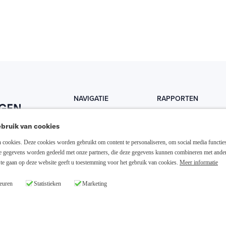
NAVIGATIE
RAPPORTEN
Home
Trends
bruik van cookies
Abonneer nu
Fondsen
cookies. Deze cookies worden gebruikt om content te personaliseren, om social media functies
Resellers
Trading
ze gegevens worden gedeeld met onze partners, die deze gegevens kunnen combineren met ande
te gaan op deze website geeft u toestemming voor het gebruik van cookies.
Meer informatie
Media links
Dividend
euren
Statistieken
Marketing
26 Slim Beleggen