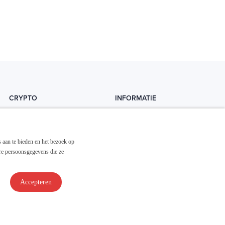
CRYPTO
INFORMATIE
Crytopedia
Helpdesk
Cryptonieuws
Contact
 aan te bieden en het bezoek op
Crypto koopgids
Adverteren
re persoonsgegevens die ze
Investeren in crypto
Accepteren
Disclaimer & Privacy
Algemene Voorwaarden