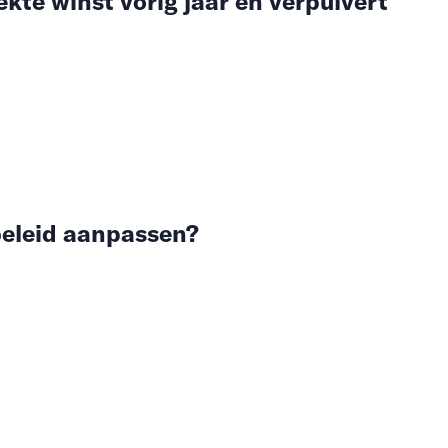
te winst vorig jaar en verpulvert
eleid aanpassen?