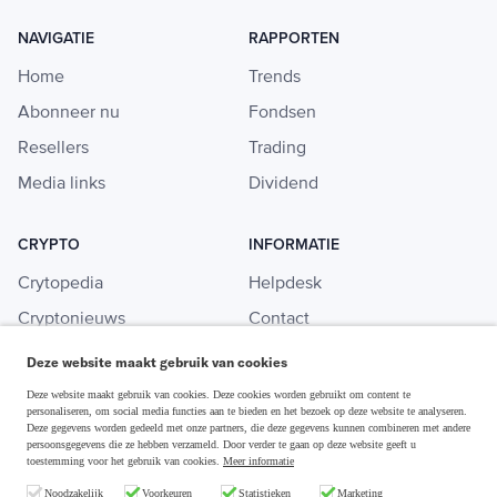
NAVIGATIE
RAPPORTEN
Home
Trends
Abonneer nu
Fondsen
Resellers
Trading
Media links
Dividend
CRYPTO
INFORMATIE
Crytopedia
Helpdesk
Cryptonieuws
Contact
Crypto koopgids
Adverteren
Deze website maakt gebruik van cookies
Investeren in crypto
Deze website maakt gebruik van cookies. Deze cookies worden gebruikt om content te
personaliseren, om social media functies aan te bieden en het bezoek op deze website te analyseren.
Deze gegevens worden gedeeld met onze partners, die deze gegevens kunnen combineren met andere
persoonsgegevens die ze hebben verzameld. Door verder te gaan op deze website geeft u
toestemming voor het gebruik van cookies.
Meer informatie
Disclaimer & Privacy
Noodzakelijk
Voorkeuren
Statistieken
Marketing