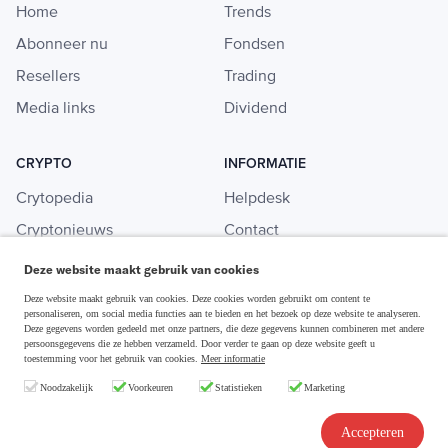
Home
Trends
Abonneer nu
Fondsen
Resellers
Trading
Media links
Dividend
CRYPTO
INFORMATIE
Crytopedia
Helpdesk
Cryptonieuws
Contact
Crypto koopgids
Adverteren
Deze website maakt gebruik van cookies
Investeren in crypto
Deze website maakt gebruik van cookies. Deze cookies worden gebruikt om content te
personaliseren, om social media functies aan te bieden en het bezoek op deze website te analyseren.
Deze gegevens worden gedeeld met onze partners, die deze gegevens kunnen combineren met andere
persoonsgegevens die ze hebben verzameld. Door verder te gaan op deze website geeft u
toestemming voor het gebruik van cookies.
Meer informatie
Disclaimer & Privacy
Noodzakelijk
Voorkeuren
Statistieken
Marketing
Algemene Voorwaarden
Copyright © 2026 Slim Beleggen
Accepteren