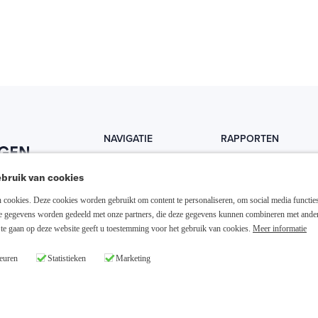
NAVIGATIE
RAPPORTEN
Home
Trends
bruik van cookies
Abonneer nu
Fondsen
cookies. Deze cookies worden gebruikt om content te personaliseren, om social media functies
Resellers
Trading
ze gegevens worden gedeeld met onze partners, die deze gegevens kunnen combineren met ande
te gaan op deze website geeft u toestemming voor het gebruik van cookies.
Meer informatie
Media links
Dividend
euren
Statistieken
Marketing
26 Slim Beleggen