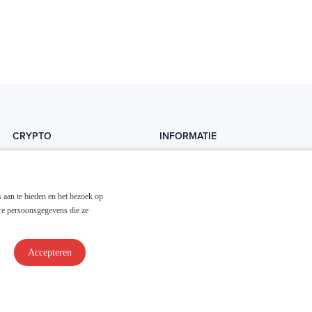
CRYPTO
INFORMATIE
Crytopedia
Helpdesk
Cryptonieuws
Contact
 aan te bieden en het bezoek op
Crypto koopgids
Adverteren
re persoonsgegevens die ze
Investeren in crypto
Accepteren
Disclaimer & Privacy
Algemene Voorwaarden