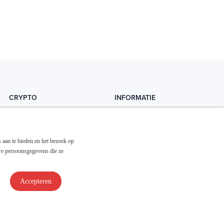
CRYPTO
INFORMATIE
Crytopedia
Helpdesk
Cryptonieuws
Contact
 aan te bieden en het bezoek op
Crypto koopgids
Adverteren
re persoonsgegevens die ze
Investeren in crypto
Accepteren
Disclaimer & Privacy
Algemene Voorwaarden