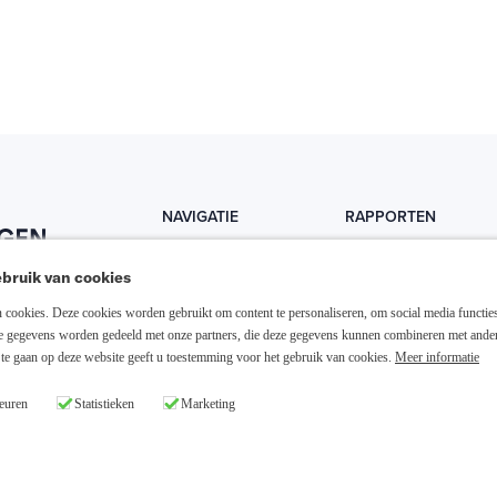
NAVIGATIE
RAPPORTEN
Home
Trends
bruik van cookies
Abonneer nu
Fondsen
cookies. Deze cookies worden gebruikt om content te personaliseren, om social media functies
Resellers
Trading
ze gegevens worden gedeeld met onze partners, die deze gegevens kunnen combineren met ande
te gaan op deze website geeft u toestemming voor het gebruik van cookies.
Meer informatie
Media links
Dividend
euren
Statistieken
Marketing
26 Slim Beleggen