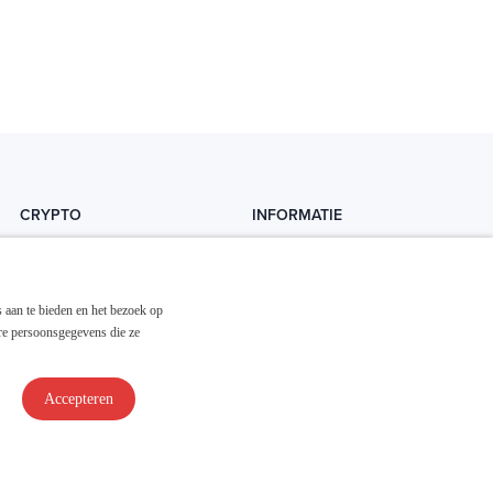
CRYPTO
INFORMATIE
Crytopedia
Helpdesk
Cryptonieuws
Contact
 aan te bieden en het bezoek op
Crypto koopgids
Adverteren
re persoonsgegevens die ze
Investeren in crypto
Accepteren
Disclaimer & Privacy
Algemene Voorwaarden