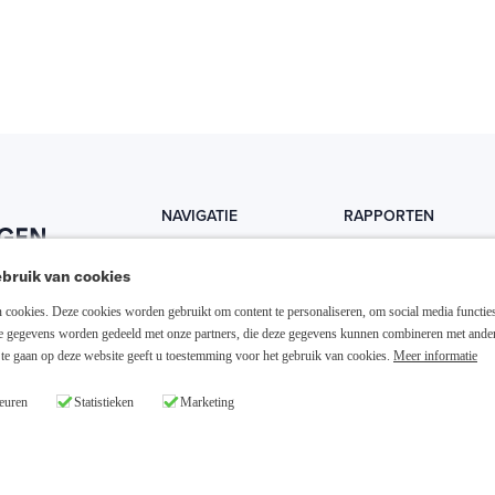
NAVIGATIE
RAPPORTEN
Home
Trends
bruik van cookies
Abonneer nu
Fondsen
cookies. Deze cookies worden gebruikt om content te personaliseren, om social media functies
Resellers
Trading
ze gegevens worden gedeeld met onze partners, die deze gegevens kunnen combineren met ande
te gaan op deze website geeft u toestemming voor het gebruik van cookies.
Meer informatie
Media links
Dividend
euren
Statistieken
Marketing
26 Slim Beleggen