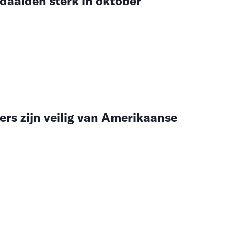
daalden sterk in oktober
rs zijn veilig van Amerikaanse